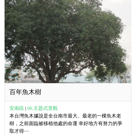
百年魚木樹
安南區
|
06.主題式景觀
本台灣魚木據說是全台南市最大、最老的一棵魚木老
樹，之前面臨被移植他處的命運 幸好地方有努力的爭
取才得⋯