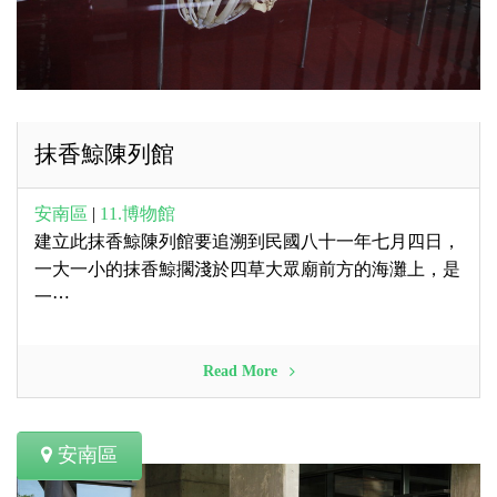
抹香鯨陳列館
安南區
|
11.博物館
建立此抹香鯨陳列館要追溯到民國八十一年七月四日，
一大一小的抹香鯨擱淺於四草大眾廟前方的海灘上，是
一⋯
Read More
安南區