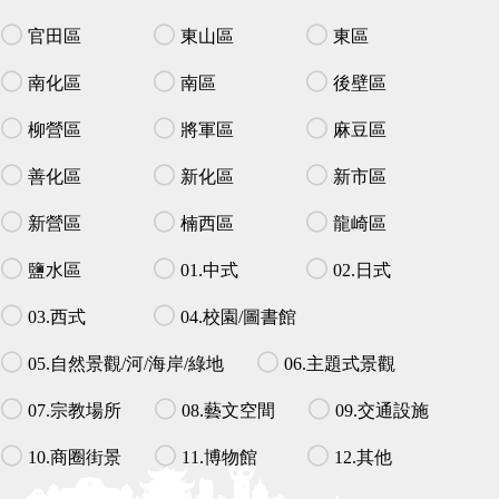
官田區
東山區
東區
南化區
南區
後壁區
柳營區
將軍區
麻豆區
善化區
新化區
新市區
新營區
楠西區
龍崎區
鹽水區
01.中式
02.日式
03.西式
04.校園/圖書館
05.自然景觀/河/海岸/綠地
06.主題式景觀
07.宗教場所
08.藝文空間
09.交通設施
10.商圈街景
11.博物館
12.其他