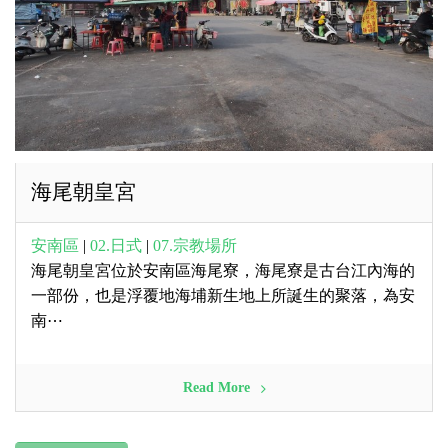
海尾朝皇宮
安南區
|
02.日式
|
07.宗教場所
海尾朝皇宮位於安南區海尾寮，海尾寮是古台江內海的
一部份，也是浮覆地海埔新生地上所誕生的聚落，為安
南⋯
Read More