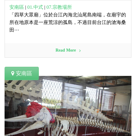
安南區
|
01.中式
|
07.宗教場所
「四草大眾廟」位於台江內海北汕尾島南端，在廟宇的
所在地原本是一座荒涼的孤島，不過目前台江的滄海桑
田⋯
Read More
安南區