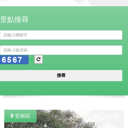
景點搜尋
播
換
放
一
語
張
搜尋
音
圖
安南區