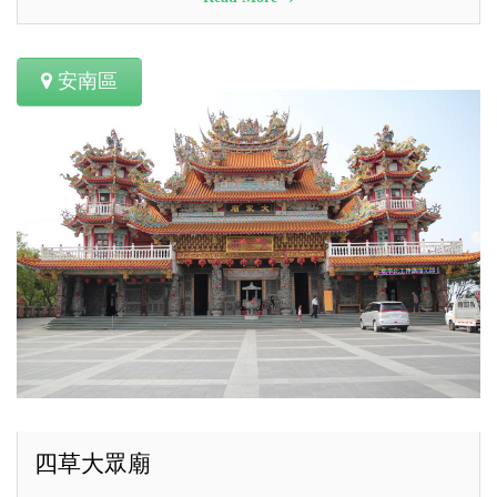
安南區
四草大眾廟