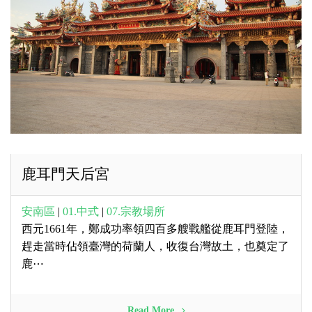
鹿耳門天后宮
安南區
|
01.中式
|
07.宗教場所
西元1661年，鄭成功率領四百多艘戰艦從鹿耳門登陸，
趕走當時佔領臺灣的荷蘭人，收復台灣故土，也奠定了
鹿⋯
Read More