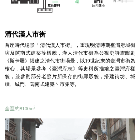
清代漢人市街
首座時代場景「清代漢人市街」，重現明清時期臺灣府城街
坊及閩南式建築等樣貌，漢人清代市街為公視史詩旗艦劇
《斯卡羅》搭建之清代市街場景，以19世紀末的臺灣市街為
核心，其場景參考《臺灣府志》等史料所描繪之臺灣府樣
貌，並參酌部分老照片所保存的街廓形貌，搭建街坊、城
牆、城門、閩南式建築丶市集等。
2
全區約8100m