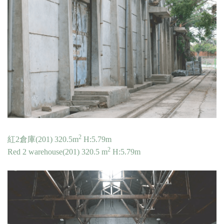
2
紅2倉庫(201) 320.5m
H:5.79m
2
Red 2 warehouse(201) 320.5 m
H:5.79m