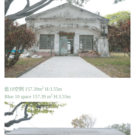
2
藍10空間 157.39
m
H:3.55m
2
Blue 10 space 157.39 m
H:3.55m