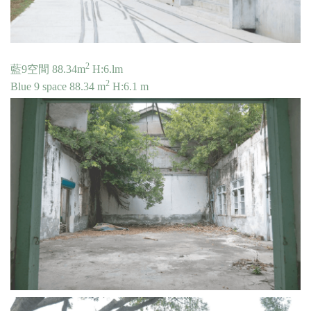
2
藍9空間 88.34
m
H:6.lm
2
Blue 9 space 88.34 m
H:6.1 m