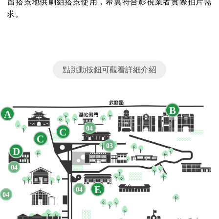
留搭景地供劇組搭景使用，希冀符合影視業者實際拍片需
求。
點跳動按鈕可觀看詳細介紹
B
A
04
C
C
03
D
04
E
04
04