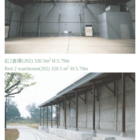
2
紅2倉庫(202) 320.5m
H:5.79m
2
Red 2 warehouse(202) 320.5 m
H:5.79m