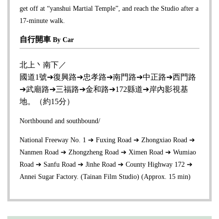
get off at “yanshui Martial Temple”, and reach the Studio after a
17-minute walk.
自行開車
By Car
北上丶南下／
國道1號➔復興路➔忠孝路➔南門路➔中正路➔西門路
➔武廟路➔三福路➔金和路➔172縣道➔岸內影視基
地。（約15分）
Northbound and southbound/
National Freeway No. 1 ➔ Fuxing Road ➔ Zhongxiao Road ➔
Nanmen Road ➔ Zhongzheng Road ➔ Ximen Road ➔ Wumiao
Road ➔ Sanfu Road ➔ Jinhe Road ➔ County Highway 172 ➔
Annei Sugar Factory. (Tainan Film Studio) (Approx. 15 min)