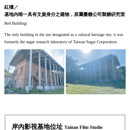
紅樓／
基地內唯一具有文資身分之建物，原屬臺糖公司製糖硏究室
Red Building/
The only building in the site designated as a cultural heritage site, it was
formerly the sugar research laboratory of Taiwan Sugar Corporation.
岸內影視基地位址
Tainan Film Studio