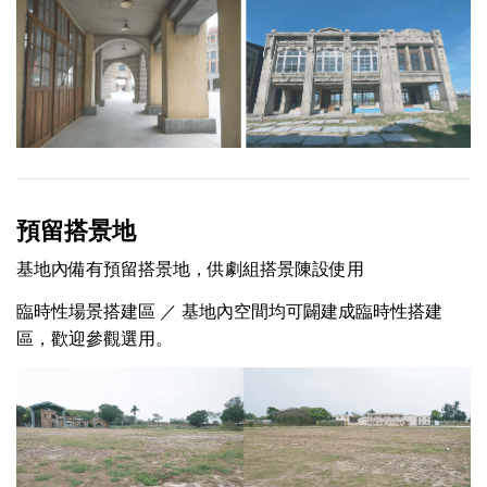
預留搭景地
基地內備有預留搭景地，供劇組搭景陳設使用
臨時性場景搭建區 ／ 基地內空間均可闢建成臨時性搭建
區，歡迎參觀選用。