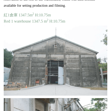
available for setting production and filming.
2
紅1倉庫 1347.5m
H:10.75m
2
Red 1 warehouse 1347.5 m
H:10.75m