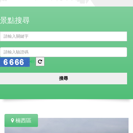
景點搜尋
播
換
放
一
語
張
搜尋
音
圖
楠西區