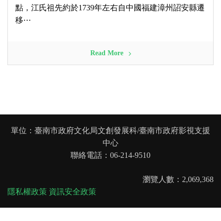
點，江氏祖先約於1739年左右自中國福建漳州詔安縣遷
移⋯
Read More
單位：臺南市政府文化局文創發展科/臺南市政府影視支援
中心
聯絡電話：06-214-9510
瀏覽人數：2,069,368
隱私權政策
資訊安全政策