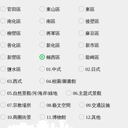
官田區
東山區
東區
南化區
南區
後壁區
柳營區
將軍區
麻豆區
善化區
新化區
新市區
新營區
楠西區
龍崎區
鹽水區
01.中式
02.日式
03.西式
04.校園/圖書館
05.自然景觀/河/海岸/綠地
06.主題式景觀
07.宗教場所
08.藝文空間
09.交通設施
10.商圈街景
11.博物館
12.其他