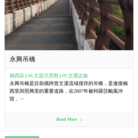
永興吊橋
楠西區
|
06.主題式景觀
|
09.交通設施
永興吊橋是目前橫跨曾文溪流域僅存的吊橋，是連接楠
西里與照興里的重要道路，在2007年被柯羅莎颱風沖
毀，⋯
Read More