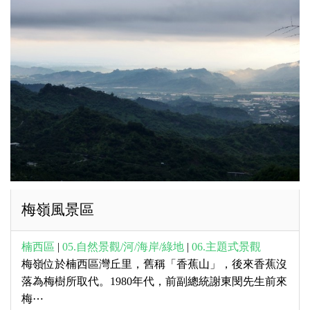
梅嶺風景區
楠西區
|
05.自然景觀/河/海岸/綠地
|
06.主題式景觀
梅嶺位於楠西區灣丘里，舊稱「香蕉山」，後來香蕉沒
落為梅樹所取代。1980年代，前副總統謝東閔先生前來
梅⋯