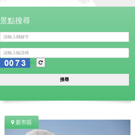
景點搜尋
播
換
放
一
語
張
搜尋
音
圖
新市區