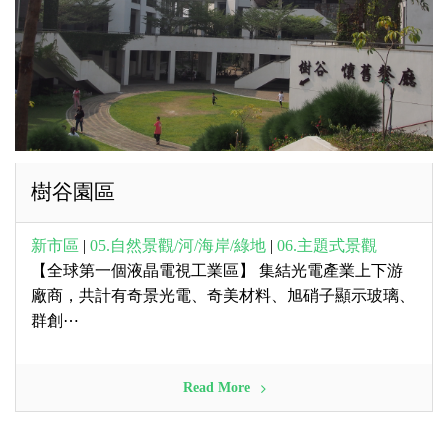
樹谷園區
新市區
|
05.自然景觀/河/海岸/綠地
|
06.主題式景觀
【全球第一個液晶電視工業區】 集結光電產業上下游
廠商，共計有奇景光電、奇美材料、旭硝子顯示玻璃、
群創⋯
Read More