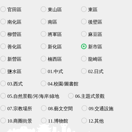
官田區
東山區
東區
南化區
南區
後壁區
柳營區
將軍區
麻豆區
善化區
新化區
新市區
新營區
楠西區
龍崎區
鹽水區
01.中式
02.日式
03.西式
04.校園/圖書館
05.自然景觀/河/海岸/綠地
06.主題式景觀
07.宗教場所
08.藝文空間
09.交通設施
10.商圈街景
11.博物館
12.其他