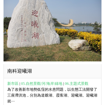
南科迎曦湖
新市區
|
05.自然景觀/河/海岸/綠地
|
06.主題式景觀
為了改善新市地勢低窪的水患問題，以生態工法開發了
三座滯洪池，分別為道爺湖、霞客湖、迎曦湖。迎曦湖
就⋯