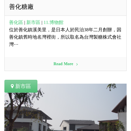
善化糖廠
善化區
|
新市區
|
11.博物館
位於善化鎮溪美里，是日本人於民治38年二月創辦，因
善化鎮舊時地名灣裡街，所以取名為台灣製糖株式會社
灣⋯
Read More
新市區