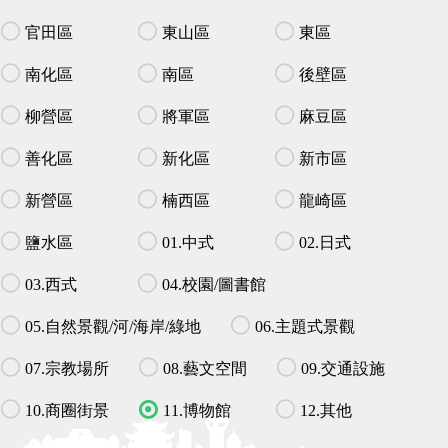
官田區
東山區
東區
南化區
南區
後壁區
柳營區
將軍區
麻豆區
善化區
新化區
新市區
新營區
楠西區
龍崎區
鹽水區
01.中式
02.日式
03.西式
04.校園/圖書館
05.自然景觀/河/海岸/綠地
06.主題式景觀
07.宗教場所
08.藝文空間
09.交通設施
10.商圈街景
11.博物館
12.其他