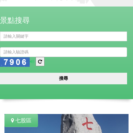
景點搜尋
播
換
放
一
語
張
搜尋
音
圖
七股區