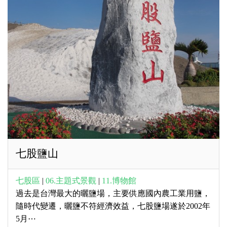
七股鹽山
七股區
|
06.主題式景觀
|
11.博物館
過去是台灣最大的曬鹽場，主要供應國內農工業用鹽，
隨時代變遷，曬鹽不符經濟效益，七股鹽場遂於2002年
5月⋯