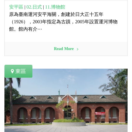
安平區
|
02.日式
|
11.博物館
原為臺南運河安平海關，創建於日大正十五年
（1926），2003年指定為古蹟，2005年設置運河博物
館。館內有介⋯
Read More
東區