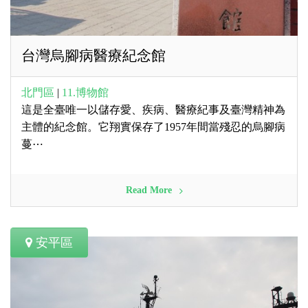
台灣烏腳病醫療紀念館
北門區
|
11.博物館
這是全臺唯一以儲存愛、疾病、醫療紀事及臺灣精神為
主體的紀念館。它翔實保存了1957年間當殘忍的烏腳病
蔓⋯
Read More
安平區