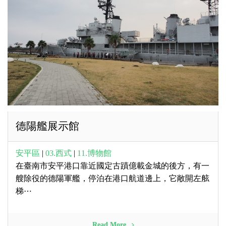
德陽艦展示館
安平區
|
03.西式
|
11.博物館
在臺南市安平港口靠近國定古蹟億載金城的後方，有一
艘除役的德陽軍艦，停泊在港口航道邊上，它敞開左舷
梯⋯
Read More